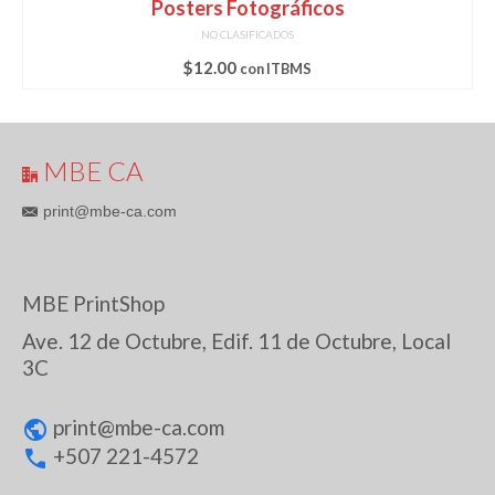
Posters Fotográficos
NO CLASIFICADOS
$
12.00
con ITBMS
MBE CA
print@mbe-ca.com
MBE PrintShop
Ave. 12 de Octubre, Edif. 11 de Octubre, Local
3C
print@
mbe-ca.com
+507 221-4572