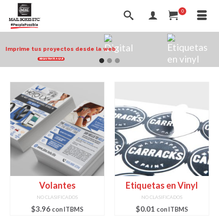
0
Imprime tus proyectos desde la web
REGISTRATE AQUÍ
Go
Go
Go
to
to
to
slide
slide
slide
1
2
3
Volantes
Etiquetas en Vinyl
NO CLASIFICADOS
NO CLASIFICADOS
$
3.96
$
0.01
con ITBMS
con ITBMS