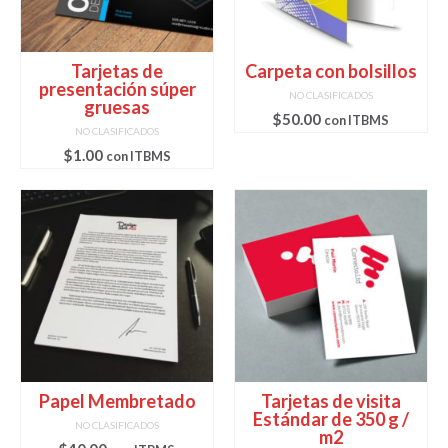
Tarjetas de
Carpeta con bolsillos
presentación súper
NO CLASIFICADOS
gruesas
$
50.00
con ITBMS
NO CLASIFICADOS
$
1.00
con ITBMS
Papel Membretado
Tarjetas de visita
Estándar de 350 g /
NO CLASIFICADOS
m2