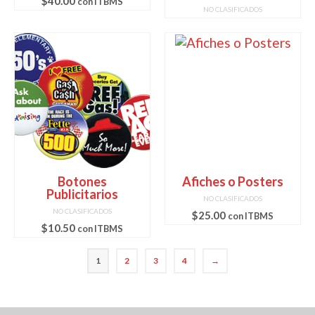
$
40.00
con ITBMS
NO CLASIFICADOS
Botones
Afiches o Posters
Publicitarios
NO CLASIFICADOS
NO CLASIFICADOS
$
25.00
con ITBMS
$
10.50
con ITBMS
1
2
3
4
→