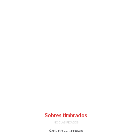
Sobres timbrados
NO CLASIFICADOS
$
45.00
con ITBMS