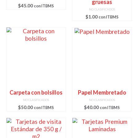
gruesas
$
45.00
con ITBMS
Tarjetas de presentación
NO CLASIFICADOS
$
1.00
con ITBMS
Carpeta con bolsillos
Papel Membretado
NO CLASIFICADOS
NO CLASIFICADOS
$
50.00
$
40.00
con ITBMS
con ITBMS