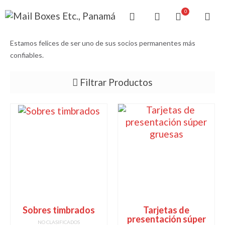
0
Estamos felices de ser uno de sus socios permanentes más
confiables.
Filtrar Productos
Todo
Carpetas
Libretas recetarios
Sobres
Talonarios
Sobres timbrados
Tarjetas de
Timbrados
presentación súper
NO CLASIFICADOS