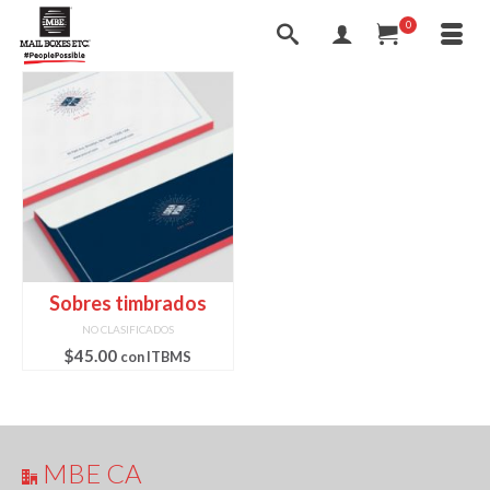
0
Sobres timbrados
NO CLASIFICADOS
$
45.00
con ITBMS
MBE CA