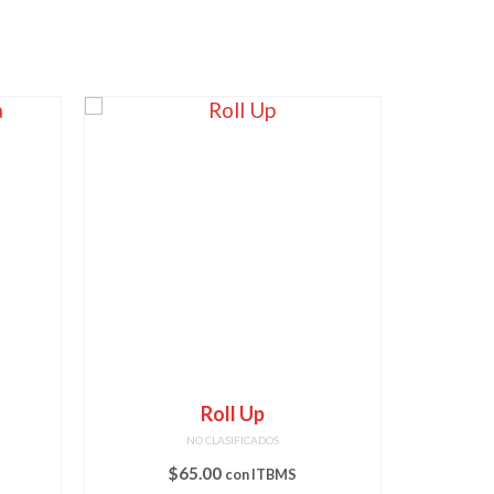
Roll Up
NO CLASIFICADOS
$
65.00
con ITBMS