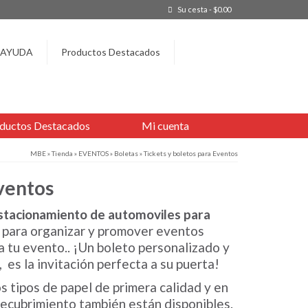
Su cesta
-
$
0.00
AYUDA
Productos Destacados
ductos Destacados
Mi cuenta
MBE
»
Tienda
»
EVENTOS
»
Boletas
»
Tickets y boletos para Eventos
Eventos
estacionamiento de automoviles para
 para organizar y promover eventos
 a tu evento.. ¡Un boleto personalizado y
es la invitación perfecta a su puerta!
os tipos de papel de primera calidad y en
recubrimiento también están disponibles.