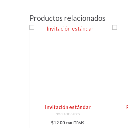
Productos relacionados
Invitación estándar
NO CLASIFICADOS
$
12.00
S
con ITBMS