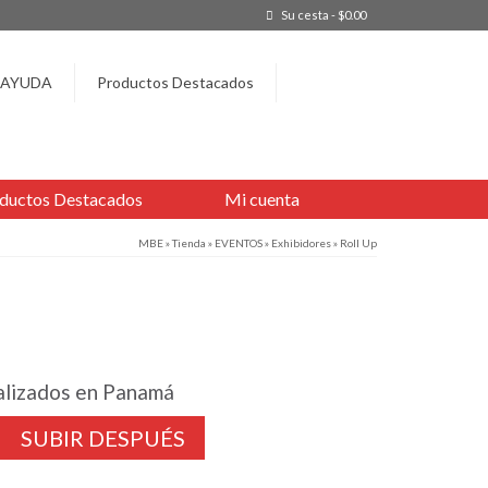
Su cesta
-
$
0.00
AYUDA
Productos Destacados
ductos Destacados
Mi cuenta
MBE
»
Tienda
»
EVENTOS
»
Exhibidores
»
Roll Up
nalizados en Panamá
SUBIR DESPUÉS