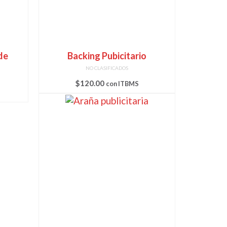
de
Backing Pubicitario
NO CLASIFICADOS
$
120.00
con ITBMS