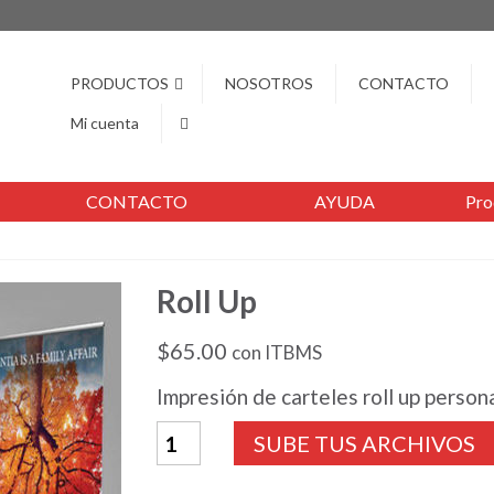
PRODUCTOS
NOSOTROS
CONTACTO
Mi cuenta
CONTACTO
AYUDA
Pro
Roll Up
$
65.00
con ITBMS
Impresión de carteles roll up perso
Roll
Up
cantidad