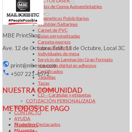
PRODUCTOS LASER
Sellos de Goma Autoentintables
DIGITAL
Magneticos Publicitarios
Wobbler/Saltarines
Carnet de PVC
MBE PrintShop
Cajas personalizadas
Carpeta express
Ave. 12 de Octubre, Edif. 11 de Octubre, Local 3C
Impresión digital
Individuales de mesa
Servicio de Laminación Gran Formato
print@
mbe-ca.com
Impresión digital en adhesivo
Certificados
+507 221-4572
Taquillas
Tazas
NUESTRA COMUNIDAD
Botones
CD – Carátulas y etiquetas
COTIZACIÓN PERSONALIZADA
NOSOTROS
METODOS DE PAGO
CONTACTO
AYUDA
Nosotros
Productos Destacados
Mi cuenta
Contacto