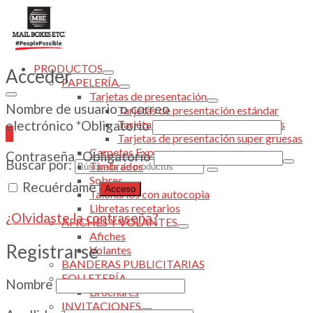
PRODUCTOS
Acceder
PAPELERÍA
Tarjetas de presentación
Nombre de usuario o correo
Tarjetas de presentación estándar
Tarjetas de presentación laminadas
electrónico
*
Obligatorio
0
Tarjetas de presentación super gruesas
Carpetas Express
Contraseña
*
Obligatorio
Buscar por:
Timbrados
Sobres
Recuérdame
Acceso
Talonarios con autocopia
Libretas recetarios
¿Olvidaste la contraseña?
AFICHES Y VOLANTES
Afiches
Registrarse
Volantes
BANDERAS PUBLICITARIAS
FOLLETERÍA
Nombre
Brochures
INVITACIONES