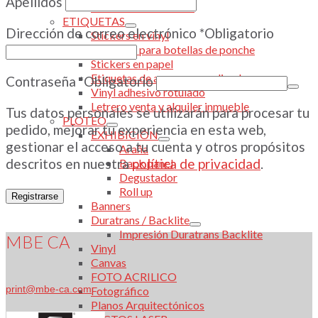
Apellidos
Invitaciones estándar
ETIQUETAS
Dirección de correo electrónico
*
Obligatorio
Stickers en vinyl
Etiquetas para botellas de ponche
Stickers en papel
Etiquetas de agua personalizada
Contraseña
*
Obligatorio
Vinyl adhesivo rotulado
Letrero venta y alquiler inmueble
Tus datos personales se utilizarán para procesar tu
PLOTEO
pedido, mejorar tu experiencia en esta web,
EXHIBICIÓN
gestionar el acceso a tu cuenta y otros propósitos
Araña
descritos en nuestra
política de privacidad
.
Back panel
Degustador
Roll up
Registrarse
Banners
Duratrans / Backlite
Impresión Duratrans Backlite
MBE CA
Vinyl
Canvas
FOTO ACRILICO
print@mbe-ca.com
Fotográfico
Planos Arquitectónicos