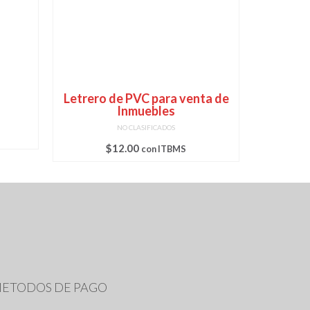
Letrero de PVC para venta de
Stan
Inmuebles
NO CLASIFICADOS
$
12.00
$
con ITBMS
ETODOS DE PAGO