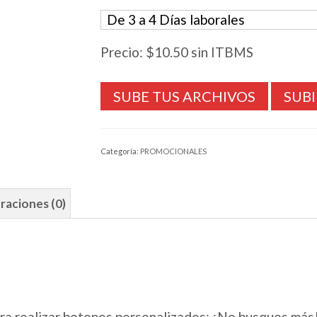
Precio:
$10.50
sin ITBMS
SUBI
Categoría:
PROMOCIONALES
raciones (0)
ara realizar botones personalizados; ¡No busques má