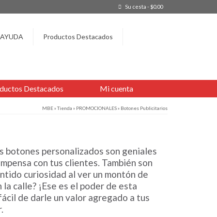
Su cesta
-
$
0.00
AYUDA
Productos Destacados
ductos Destacados
Mi cuenta
MBE
»
Tienda
»
PROMOCIONALES
»
Botones Publicitarios
s botones personalizados son geniales
ompensa con tus clientes. También son
ntido curiosidad al ver un montón de
la calle? ¡Ese es el poder de esta
ácil de darle un valor agregado a tus
.