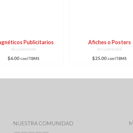
gnéticos Publicitarios
Afiches o Posters
NO CLASIFICADOS
NO CLASIFICADOS
$
6.00
$
25.00
con ITBMS
con ITBMS
NUESTRA COMUNIDAD
M