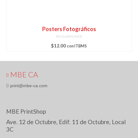
Posters Fotográficos
NO CLASIFICADOS
$
12.00
con ITBMS
MBE CA
print@mbe-ca.com
MBE PrintShop
Ave. 12 de Octubre, Edif. 11 de Octubre, Local
3C