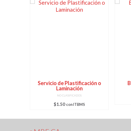
rios
Servicio de Plastificación o
B
Laminación
NO CLASIFICADOS
S
$
1.50
con ITBMS