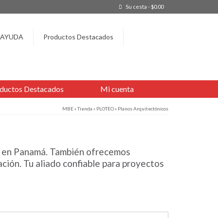
Su cesta
-
$
0.00
AYUDA
Productos Destacados
ductos Destacados
Mi cuenta
MBE
»
Tienda
»
PLOTEO
»
Planos Arquitectónicos
ad en Panamá. También ofrecemos
ación. Tu aliado confiable para proyectos