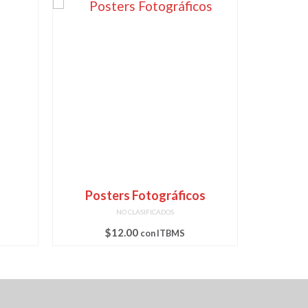
Posters Fotográficos
Etique
NO CLASIFICADOS
$
12.00
con ITBMS